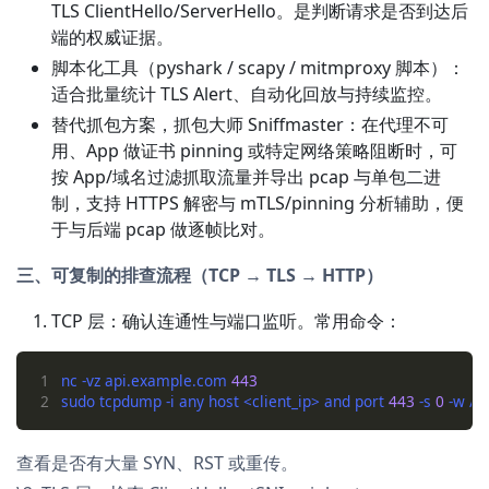
TLS ClientHello/ServerHello。是判断请求是否到达后
端的权威证据。
脚本化工具（pyshark / scapy / mitmproxy 脚本）：
适合批量统计 TLS Alert、自动化回放与持续监控。
替代抓包方案，抓包大师 Sniffmaster：在代理不可
用、App 做证书 pinning 或特定网络策略阻断时，可
按 App/域名过滤抓取流量并导出 pcap 与单包二进
制，支持 HTTPS 解密与 mTLS/pinning 分析辅助，便
于与后端 pcap 做逐帧比对。
三、可复制的排查流程（TCP → TLS → HTTP）
TCP 层：确认连通性与端口监听。常用命令：
1
nc -vz api.example.com 
443
2
sudo tcpdump -i any host <client_ip> and port 
443
 -s 
0
查看是否有大量 SYN、RST 或重传。