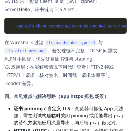
\2. TLS 层：检查 ClientHello（SNI、cipher）、
ServerHello、证书链与 TLS Alert：
1
在 Wireshark 过滤
与
tls.handshake.type==1
。若发现链不完整、OCSP 问题或
tls.alert_message
ALPN 不匹配，优先修复证书链与 stapling。
\3. 应用层：在能解密情况下用代理查看 HTTP/2 帧或
HTTP/1.1 请求，核对签名、时间戳、请求体顺序与
Header 差异。
四、常见难点与解决思路（app https 抓包 场景）
证书 pinning / 自定义 TLS
：浏览器可抓但 App 无法
抓，需在测试构建临时关闭 pinning 或用能导出 pcap
的替代方案把应用流量导出，与后端 pcap 做比对。
HTTP/3（QUIC）
：QUIC 基于 UDP，会绕过 TCP 代