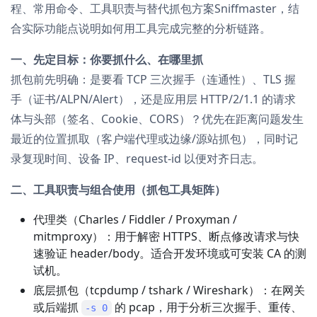
程、常用命令、工具职责与替代抓包方案Sniffmaster，结
合实际功能点说明如何用工具完成完整的分析链路。
一、先定目标：你要抓什么、在哪里抓
抓包前先明确：是要看 TCP 三次握手（连通性）、TLS 握
手（证书/ALPN/Alert），还是应用层 HTTP/2/1.1 的请求
体与头部（签名、Cookie、CORS）？优先在距离问题发生
最近的位置抓取（客户端代理或边缘/源站抓包），同时记
录复现时间、设备 IP、request-id 以便对齐日志。
二、工具职责与组合使用（抓包工具矩阵）
代理类（Charles / Fiddler / Proxyman /
mitmproxy）：用于解密 HTTPS、断点修改请求与快
速验证 header/body。适合开发环境或可安装 CA 的测
试机。
底层抓包（tcpdump / tshark / Wireshark）：在网关
或后端抓
的 pcap，用于分析三次握手、重传、
-s 0