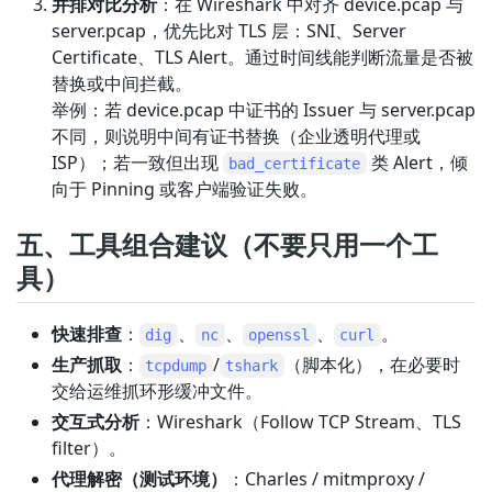
并排对比分析
：在 Wireshark 中对齐 device.pcap 与
server.pcap，优先比对 TLS 层：SNI、Server
Certificate、TLS Alert。通过时间线能判断流量是否被
替换或中间拦截。
举例：若 device.pcap 中证书的 Issuer 与 server.pcap
不同，则说明中间有证书替换（企业透明代理或
ISP）；若一致但出现
类 Alert，倾
bad_certificate
向于 Pinning 或客户端验证失败。
五、工具组合建议（不要只用一个工
具）
快速排查
：
、
、
、
。
dig
nc
openssl
curl
生产抓取
：
/
（脚本化），在必要时
tcpdump
tshark
交给运维抓环形缓冲文件。
交互式分析
：Wireshark（Follow TCP Stream、TLS
filter）。
代理解密（测试环境）
：Charles / mitmproxy /