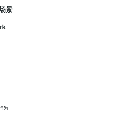
场景
rk
证
量行为