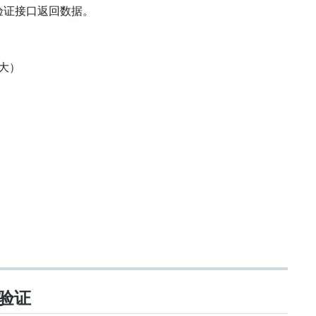
速验证接口返回数据。
势大）
验证