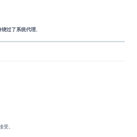
自身绕过了系统代理
。
接受。