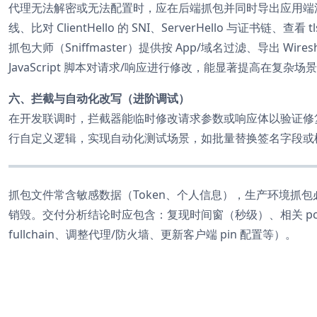
代理无法解密或无法配置时，应在后端抓包并同时导出应用端流量为 
线、比对 ClientHello 的 SNI、ServerHello 与证书链、查看 tls
抓包大师（Sniffmaster）提供按 App/域名过滤、导出 Wir
JavaScript 脚本对请求/响应进行修改，能显著提高在复
六、拦截与自动化改写（进阶调试）
在开发联调时，拦截器能临时修改请求参数或响应体以验证修复策略
行自定义逻辑，实现自动化测试场景，如批量替换签名字段或
抓包文件常含敏感数据（Token、个人信息），生产环境抓
销毁。交付分析结论时应包含：复现时间窗（秒级）、相关 pcap
fullchain、调整代理/防火墙、更新客户端 pin 配置等）。