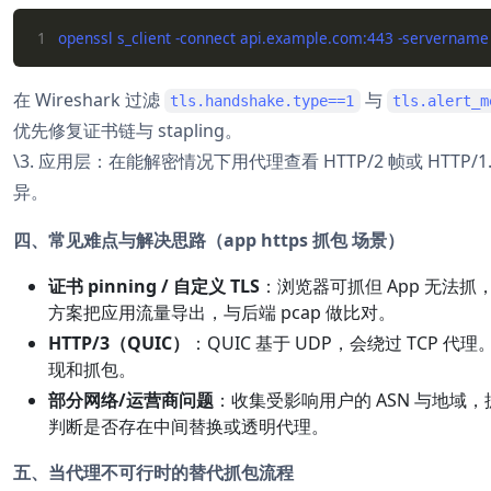
1
在 Wireshark 过滤
与
tls.handshake.type==1
tls.alert_m
优先修复证书链与 stapling。
\3. 应用层：在能解密情况下用代理查看 HTTP/2 帧或 HTTP
异。
四、常见难点与解决思路（app https 抓包 场景）
证书 pinning / 自定义 TLS
：浏览器可抓但 App 无法抓，
方案把应用流量导出，与后端 pcap 做比对。
HTTP/3（QUIC）
：QUIC 基于 UDP，会绕过 TCP 代
现和抓包。
部分网络/运营商问题
：收集受影响用户的 ASN 与地域，抓取
判断是否存在中间替换或透明代理。
五、当代理不可行时的替代抓包流程