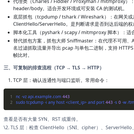
代理类（Charles / Fiddler / Proxyman / mit
header/body。适合开发环境或可安装 CA 的测试机。
底层抓包（tcpdump / tshark / Wireshark）：在网
ClientHello/ServerHello。是判断请求是否到达后端
脚本化工具（pyshark / scapy / mitmproxy 脚本
替代抓包方案，抓包大师 Sniffmaster：在代理不可用、Ap
名过滤抓取流量并导出 pcap 与单包二进制，支持 HTTPS 解
帧比对。
三、可复制的排查流程（TCP → TLS → HTTP）
TCP 层：确认连通性与端口监听。常用命令：
1
nc -vz api.example.com 
443
2
sudo tcpdump -i any host <client_ip> and port 
443
 -s 
0
查看是否有大量 SYN、RST 或重传。
\2. TLS 层：检查 ClientHello（SNI、cipher）、ServerHel